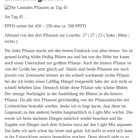
An Tag 45 …
PPFD weiter bei 450 – 550 also ca. 500 PPFD
Abstand von den drei Pflanzen zur Leuchte: 27 | 27 | 23 ( links | Mitte |
rechts )
Die linke Pflanze macht mit den besten Eindruck von allen dreien. Sie ist
gesund kräftig bildet fleißig Blüten aus und hat von der Höhe her kaum
noch einen Unterschied zur größten Pflanze. Auch die hintere Pflanze ist
von der Größe her jetzt gleich auf. Damit sind beide Pflanzen nur noch
jeweils vier Zentimeter kleiner als die schnell wachsende rechte Pflanze
bei der ich leider einen CalMag Mängel festgestellt habe der sich nicht so
schnell beheben lässt. Dennoch bildet diese Pflanze sehr schöne Blüten.
Der einzige Nachzügler in der Ausbildung der Blüten ist die hintere
Pflanze. Da alle drei Pflanzen gleichmäßig von der Pflanzenleuchte mit
Lichtteilchen bestrahlt werden, denke ich es liegt daran, dass diese im
Gegensatz zu den anderen beiden hauptsächlich in Light-Mix wächst. Das
werde ich beim nächsten Düngen natürlich wieder beachten und die
Zugabe von Dünger nach dem Schema extra auf den Light-Mix anpassen.
Das habe ich auch schon das letzte mal getan. Ich hoffe es wird sich dann
in der Entwicklung positiv bemerkbar machen. Denn aktuell sieht es so