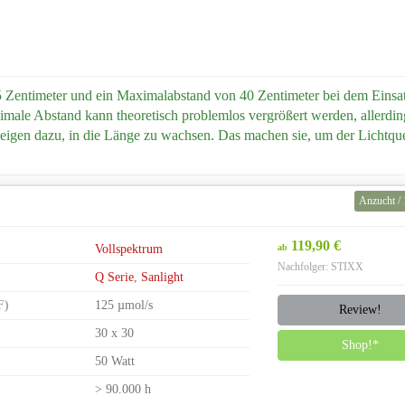
5 Zentimeter und ein Maximalabstand von 40 Zentimeter bei dem Einsat
le Abstand kann theoretisch problemlos vergrößert werden, allerdin
igen dazu, in die Länge zu wachsen. Das machen sie, um der Lichtque
Anzucht / 
119,90 €
Vollspektrum
ab
Nachfolger: STIXX
Q Serie
,
Sanlight
F)
125 µmol/s
Review!
30 x 30
Shop!*
50 Watt
> 90.000 h