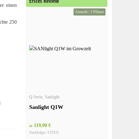
Erstes Review
er einen
Anzucht / 1 Pflanze
chte 250
Q Serie
,
Sanlight
l
Sanlight Q1W
119,90 €
ab
Nachfolger: STIXX