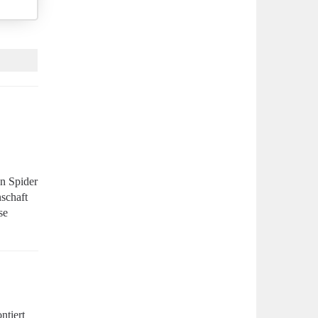
n Spider
schaft
se
ntiert