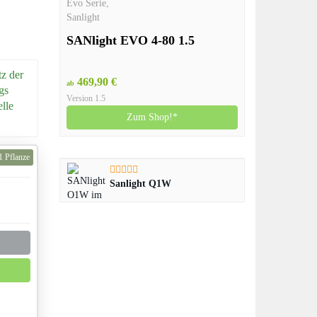
Evo Serie
,
Sanlight
SANlight EVO 4-80 1.5
z der
469,90 €
ab
gs
Version 1.5
lle
Zum Shop!*
1 Pflanze
Sanlight Q1W