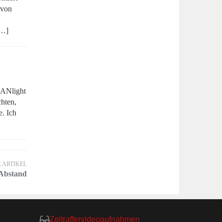
 von
[…]
SANlight
chten,
. Ich
 ARTIKEL
 Abstand
Zeitraffervideoaufnahmen