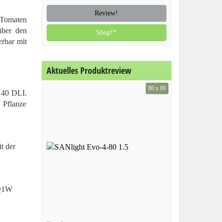
Review!
 Tomaten
ber den
Shop!*
erbar mit
Aktuelles Produktreview
80 x 80
– 40 DLI.
 Pflanze
t der
 Q1W