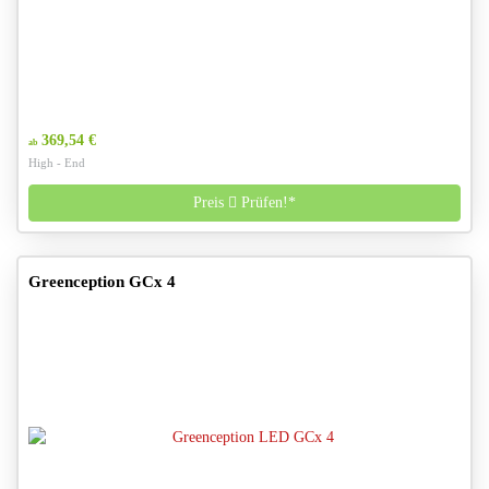
369,54 €
ab
High - End
Preis
Prüfen!*
Greenception GCx 4