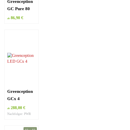
Greenception
GC Pure 80
Watt
86,90 €
ab
Greenception
GCx 4
288,00 €
ab
Nachfolger: PWR