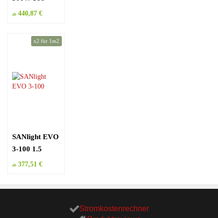
440,87 €
ab
x2 für 1m2
SANlight EVO
3-100 1.5
377,51 €
ab
Stromkostenrechner