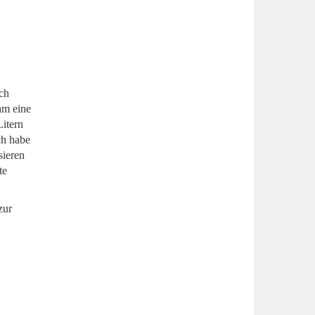
ch
am eine
itern
ch habe
sieren
te
zur