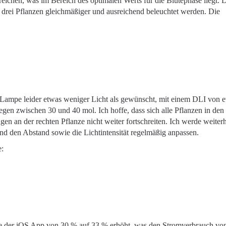
eichen, was im Bereich des optimalen Werts für die Blütephase liegt. 
 drei Pflanzen gleichmäßiger und ausreichend beleuchtet werden. Die
ur Lampe leider etwas weniger Licht als gewünscht, mit einem DLI von 
gen zwischen 30 und 40 mol. Ich hoffe, dass sich alle Pflanzen in den
 an der rechten Pflanze nicht weiter fortschreiten. Ich werde weiter
nd den Abstand sowie die Lichtintensität regelmäßig anpassen.
e:
e der iOS App von 30 % auf 33 % erhöht, was den Stromverbrauch von