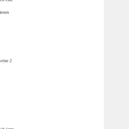
iesen
weise 2