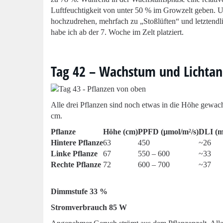
Luftfeuchtigkeit von unter 50 % im Growzelt geben. 
hochzudrehen, mehrfach zu „Stoßlüften“ und letztendl
habe ich ab der 7. Woche im Zelt platziert.
Tag 42 – Wachstum und Lichta
Alle drei Pflanzen sind noch etwas in die Höhe gewach
cm.
Pflanze
Höhe (cm)
PPFD (µmol/m²/s)
DLI (m
Hintere Pflanze
63
450
~26
Linke Pflanze
67
550 – 600
~33
Rechte Pflanze
72
600 – 700
~37
Dimmstufe 33 %
Stromverbrauch 85 W