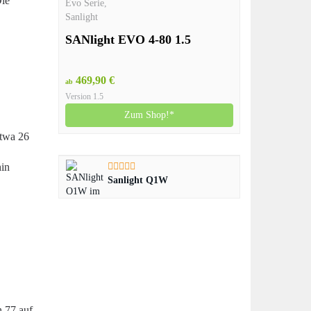
Die
Evo Serie
,
Sanlight
SANlight EVO 4-80 1.5
469,90 €
ab
Version 1.5
Zum Shop!*
etwa 26
hin
Sanlight Q1W
 77 auf