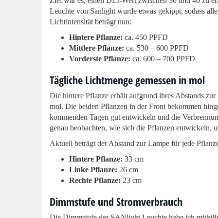
Ziel war es, einen DLI-Wert zwischen 30 und 40 zu err
Leuchte von Sanlight wurde etwas gekippt, sodass alle
Lichtintensität beträgt nun:
Hintere Pflanze:
ca. 450 PPFD
Mittlere Pflanze:
ca. 530 – 600 PPFD
Vorderste Pflanze:
ca. 600 – 700 PPFD
Tägliche Lichtmenge gemessen in
mol
Die hintere Pflanze erhält aufgrund ihres Abstands z
mol. Die beiden Pflanzen in der Front bekommen hinge
kommenden Tagen gut entwickeln und die Verbrennungen
genau beobachten, wie sich die Pflanzen entwickeln, u
Aktuell beträgt der Abstand zur Lampe für jede Pflanz
Hintere Pflanze:
33 cm
Linke Pflanze:
26 cm
Rechte Pflanze:
23 cm
Dimmstufe und Stromverbrauch
Die Dimmstufe der SANlight Leuchte habe ich mithilf