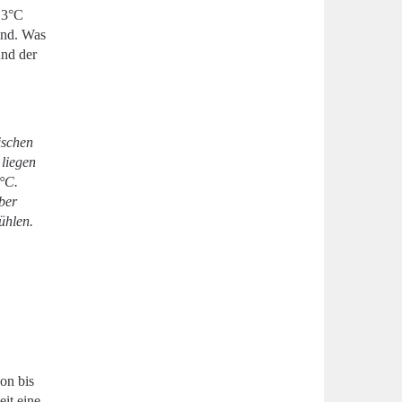
,3°C
ind. Was
und der
ischen
 liegen
2°C.
ber
ühlen.
on bis
eit eine