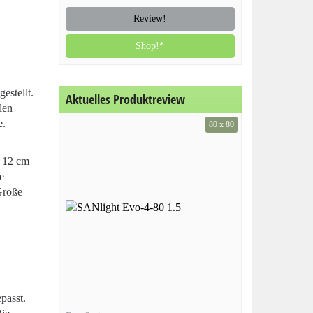
Review!
Shop!*
estellt.
Aktuelles Produktreview
len
e.
80 x 80
. 12 cm
e
Größe
passt.