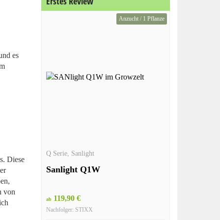
Erstes Review
Anzucht / 1 Pflanze
und es
im
Q Serie
,
Sanlight
s. Diese
Sanlight Q1W
er
ben,
h von
119,90 €
ab
ich
Nachfolger: STIXX