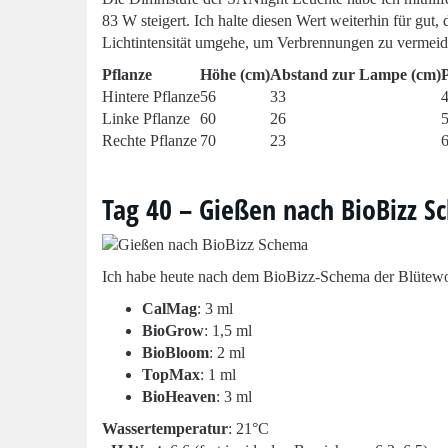
83 W steigert. Ich halte diesen Wert weiterhin für gut,
Lichtintensität umgehe, um Verbrennungen zu vermeid
Pflanze
Höhe (cm)
Abstand zur Lampe (cm)
Hintere Pflanze
56
33
Linke Pflanze
60
26
Rechte Pflanze
70
23
Tag 40 – Gießen nach BioBizz 
Ich habe heute nach dem BioBizz-Schema der Blütewo
CalMag
: 3 ml
BioGrow
: 1,5 ml
BioBloom
: 2 ml
TopMax
: 1 ml
BioHeaven
: 3 ml
Wassertemperatur
: 21°C