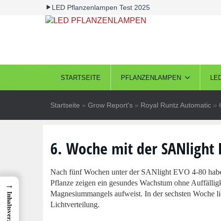
LED Pflanzenlampen Test 2025
STARTSEITE
PFLANZENLAMPEN
LE
Startseite
»
Grow Report's
»
Royal Runtz Automatic
»
6. Woche mit der SANlight 
Nach fünf Wochen unter der SANlight EVO 4-80 haben si
Pflanze zeigen ein gesundes Wachstum ohne Auffälligk
→
Magnesiummangels aufweist. In der sechsten Woche lie
Inhaltsverzeichnis
Lichtverteilung.