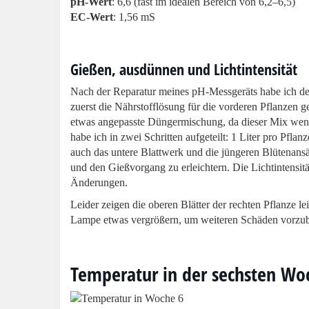
pH-Wert
: 6,6 (fast im idealen Bereich von 6,2–6,5)
EC-Wert
: 1,56 mS
Gießen, ausdünnen und Lichtintensität
Nach der Reparatur meines pH-Messgeräts habe ich den 
zuerst die Nährstofflösung für die vorderen Pflanzen g
etwas angepasste Düngermischung, da dieser Mix wenig
habe ich in zwei Schritten aufgeteilt: 1 Liter pro Pfla
auch das untere Blattwerk und die jüngeren Blütenansä
und den Gießvorgang zu erleichtern. Die Lichtintensi
Änderungen.
Leider zeigen die oberen Blätter der rechten Pflanze
Lampe etwas vergrößern, um weiteren Schäden vorzu
Temperatur in der sechsten Wo