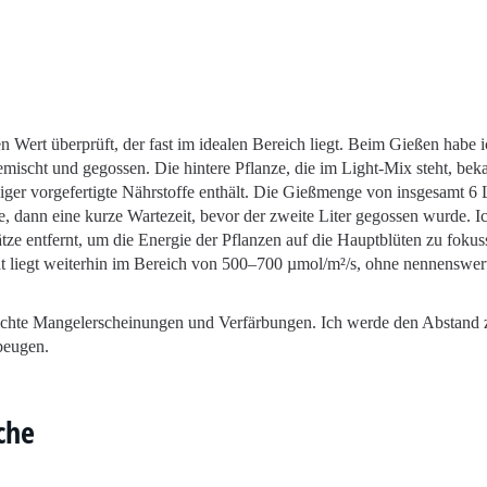
Wert überprüft, der fast im idealen Bereich liegt. Beim Gießen habe i
emischt und gegossen. Die hintere Pflanze, die im Light-Mix steht, bek
er vorgefertigte Nährstoffe enthält. Die Gießmenge von insgesamt 6 L
nze, dann eine kurze Wartezeit, bevor der zweite Liter gegossen wurde. I
tze entfernt, um die Energie der Pflanzen auf die Hauptblüten zu fokus
tät liegt weiterhin im Bereich von 500–700 µmol/m²/s, ohne nennenswer
 leichte Mangelerscheinungen und Verfärbungen. Ich werde den Abstand 
beugen.
che