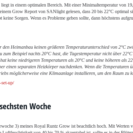
liegt in einem optimalen Bereich. Mit einer Minimaltemperatur von 19
 einem Grow Report von SANlight gelesen, dass 20 bis 22°C optimal s
t keine Sorgen. Wenn es Probleme geben sollte, dann höchstens aufgr
für den Heimanbau keinen größeren Temperaturunterschied von 2°C zw
u zum Beispiel nachts 20°C hast, die Tagestemperatur nicht über 22°C
hat keine niedrigeren Temperaturen als 20°C und keine höheren als 2
ber einen separaten Heizkörper nachdenken. Wenn die Temperaturen ü
iebs möglicherweise eine Klimaanlage installieren, um den Raum zu k
-set-up/
r sechsten Woche
ütewoche 3) meines Royal Runtz Grow ist beachtlich hoch. Mit Werten v
uftfeuchtigkeit von 40 bis 70 % akzeptabel ist, sollte es in der Blütez