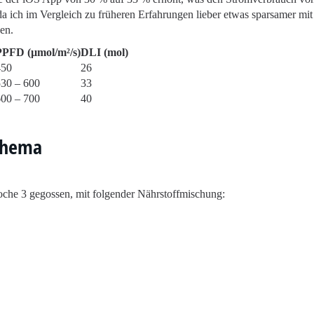
 da ich im Vergleich zu früheren Erfahrungen lieber etwas sparsamer mit
en.
PPFD (µmol/m²/s)
DLI (mol)
450
26
530 – 600
33
600 – 700
40
Schema
che 3 gegossen, mit folgender Nährstoffmischung: