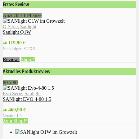
Erstes Review
Anzucht / 1 Pflanze
Q Serie
,
Sanlight
Sanlight Q1W
119,90 €
ab
Nachfolger: STIXX
Review!
Shop!*
Aktuelles Produktreview
80 x 80
Evo Serie
,
Sanlight
SANlight EVO 4-80 1.5
469,90 €
ab
Version 1.5
Zum Shop!*