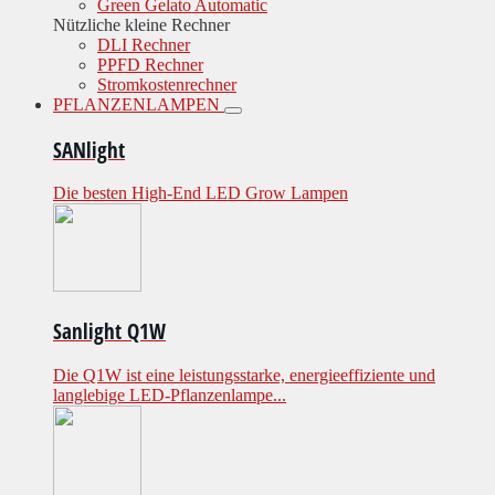
Green Gelato Automatic
Nützliche kleine Rechner
DLI Rechner
PPFD Rechner
Stromkostenrechner
PFLANZENLAMPEN
SANlight
Die besten High-End LED Grow Lampen
Sanlight Q1W
Die Q1W ist eine leistungsstarke, energieeffiziente und
langlebige LED-Pflanzenlampe...