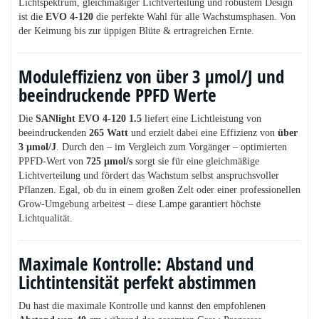
Lichtspektrum, gleichmäßiger Lichtverteilung und robustem Design
ist die
EVO 4-120
die perfekte Wahl für alle Wachstumsphasen. Von
der Keimung bis zur üppigen Blüte & ertragreichen Ernte.
Moduleffizienz von
über 3 µmol/J
und
beeindruckende PPFD Werte
Die
SANlight EVO 4-120 1.5
liefert eine Lichtleistung von
beeindruckenden
265 Watt
und erzielt dabei eine Effizienz von
über
3 µmol/J
. Durch den – im Vergleich zum Vorgänger – optimierten
PPFD-Wert von
725 µmol/s
sorgt sie für eine gleichmäßige
Lichtverteilung und fördert das Wachstum selbst anspruchsvoller
Pflanzen. Egal, ob du in einem großen Zelt oder einer professionellen
Grow-Umgebung arbeitest – diese Lampe garantiert höchste
Lichtqualität.
Maximale Kontrolle: Abstand und
Lichtintensität perfekt abstimmen
Du hast die maximale Kontrolle und kannst den empfohlenen