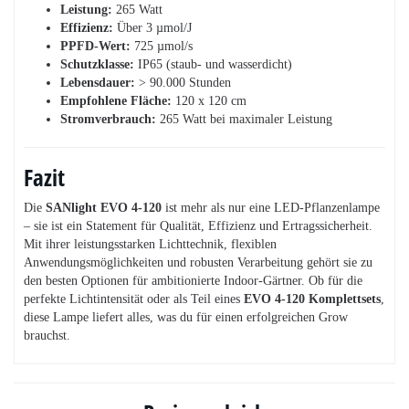
Leistung:
265 Watt
Effizienz:
Über 3 µmol/J
PPFD-Wert:
725 µmol/s
Schutzklasse:
IP65 (staub- und wasserdicht)
Lebensdauer:
> 90.000 Stunden
Empfohlene Fläche:
120 x 120 cm
Stromverbrauch:
265 Watt bei maximaler Leistung
Fazit
Die
SANlight EVO 4-120
ist mehr als nur eine LED-Pflanzenlampe
– sie ist ein Statement für Qualität, Effizienz und Ertragssicherheit.
Mit ihrer leistungsstarken Lichttechnik, flexiblen
Anwendungsmöglichkeiten und robusten Verarbeitung gehört sie zu
den besten Optionen für ambitionierte Indoor-Gärtner. Ob für die
perfekte Lichtintensität oder als Teil eines
EVO 4-120 Komplettsets
,
diese Lampe liefert alles, was du für einen erfolgreichen Grow
brauchst.