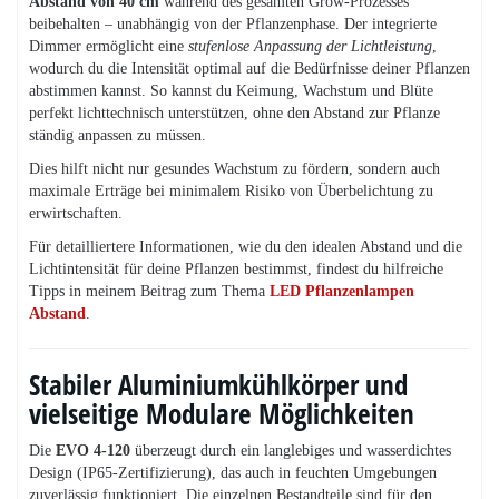
Abstand von 40 cm
während des gesamten Grow-Prozesses
beibehalten – unabhängig von der Pflanzenphase. Der integrierte
Dimmer ermöglicht eine
stufenlose Anpassung der Lichtleistung
,
wodurch du die Intensität optimal auf die Bedürfnisse deiner Pflanzen
abstimmen kannst. So kannst du Keimung, Wachstum und Blüte
perfekt lichttechnisch unterstützen, ohne den Abstand zur Pflanze
ständig anpassen zu müssen.
Dies hilft nicht nur gesundes Wachstum zu fördern, sondern auch
maximale Erträge bei minimalem Risiko von Überbelichtung zu
erwirtschaften.
Für detailliertere Informationen, wie du den idealen Abstand und die
Lichtintensität für deine Pflanzen bestimmst, findest du hilfreiche
Tipps in meinem Beitrag zum Thema
LED Pflanzenlampen
Abstand
.
Stabiler Aluminiumkühlkörper und
vielseitige Modulare Möglichkeiten
Die
EVO 4-120
überzeugt durch ein langlebiges und wasserdichtes
Design (IP65-Zertifizierung), das auch in feuchten Umgebungen
zuverlässig funktioniert. Die einzelnen Bestandteile sind für den